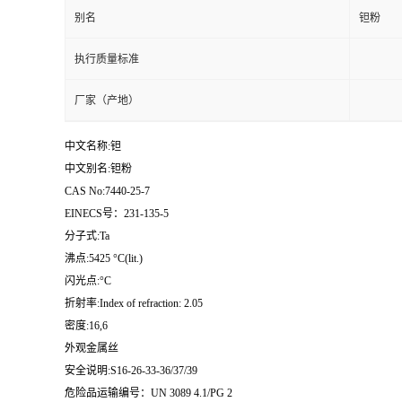
别名
钽粉
执行质量标准
厂家（产地）
中文名称:钽
中文别名:钽粉
CAS No:7440-25-7
EINECS号：231-135-5
分子式:Ta
沸点:5425 °C(lit.)
闪光点:°C
折射率:Index of refraction: 2.05
密度:16,6
外观金属丝
安全说明:S16-26-33-36/37/39
危险品运输编号：UN 3089 4.1/PG 2