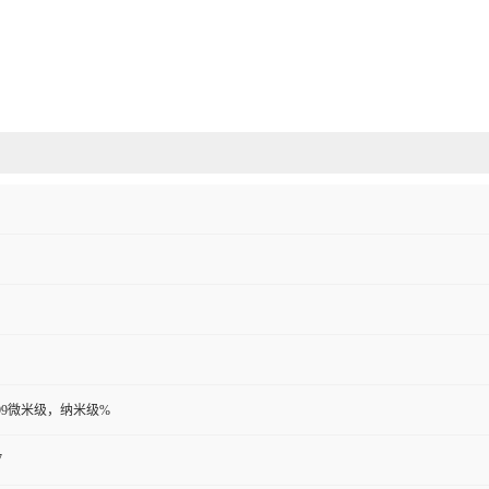
99.99微米级，纳米级%
7