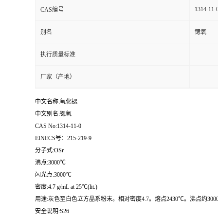
1314-11-
CAS编号
别名
锶氧
执行质量标准
厂家（产地）
中文名称:氧化锶
中文别名:锶氧
CAS No:1314-11-0
EINECS号：215-219-9
分子式:OSr
沸点:3000℃
闪光点:3000℃
密度:4.7 g/mL at 25℃(lit.)
用途:灰色至白色立方晶系粉末。相对密度4.7。熔点2430℃。沸点约
安全说明:S26