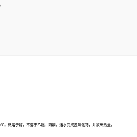
0
3000℃。微溶于醇，不溶于乙醚、丙酮。遇水变成氢氧化锶，并放出热量。