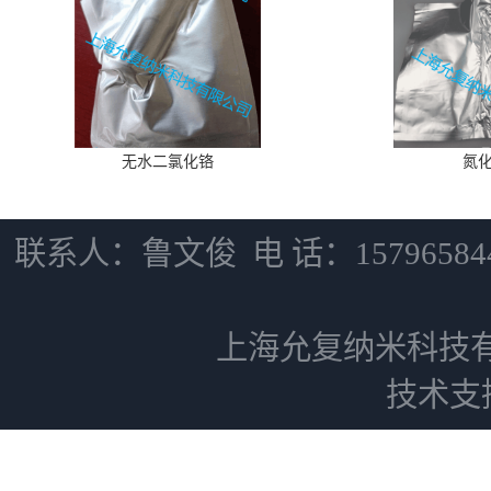
无水二氯化铬
氮
联系人：鲁文俊 电 话：15796584
上海允复纳米科技
技术支