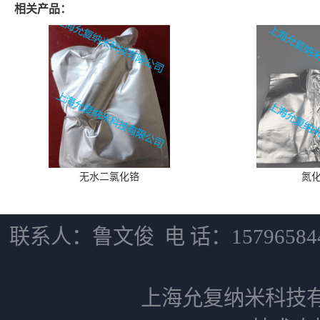
相关产品：
无水二氯化铬
氮
联系人：鲁文俊 电 话：15796584
上海允复纳米科技