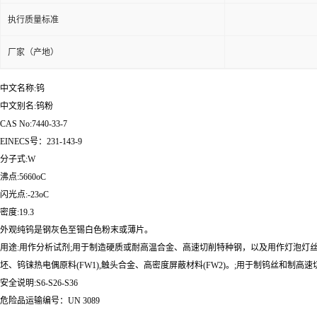
执行质量标准
厂家（产地）
中文名称:钨
中文别名:钨粉
CAS No:7440-33-7
EINECS号：231-143-9
分子式:W
沸点:5660oC
闪光点:-23oC
密度:19.3
外观纯钨是钢灰色至锡白色粉末或薄片。
用途:用作分析试剂;用于制造硬质或耐高温合金、高速切削特种钢，以及用作灯泡灯丝和
坯、钨铼热电偶原料(FW1),触头合金、高密度屏蔽材料(FW2)。;用于制钨丝和制高速
安全说明:S6-S26-S36
危险品运输编号：UN 3089