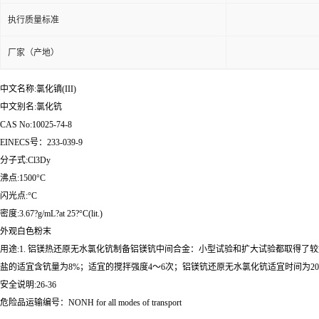
执行质量标准
厂家（产地）
中文名称:氯化镝(III)
中文别名:氯化钪
CAS No:10025-74-8
EINECS号：233-039-9
分子式:Cl3Dy
沸点:1500°C
闪光点:°C
密度:3.67?g/mL?at 25?°C(lit.)
外观白色粉末
用途:1. 铝镁热还原无水氯化钪制备铝镁钪中间合金：小型试验和扩大试验都取得了
盐的适宜含钪量为8%；适宜的搅拌强度4～6次；铝镁钪还原无水氯化钪适宜时间为20m
安全说明:26-36
危险品运输编号：NONH for all modes of transport