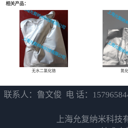
相关产品：
无水二氯化铬
氮
联系人：鲁文俊 电 话：15796584
上海允复纳米科技