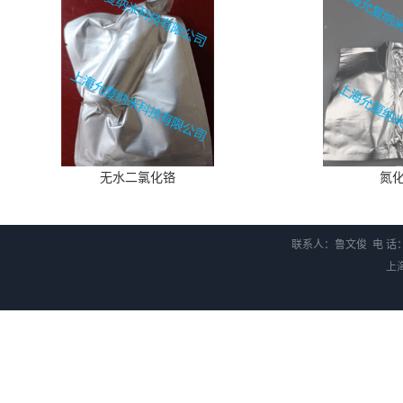
无水二氯化铬
氮
联系人：鲁文俊 电 话：1
上