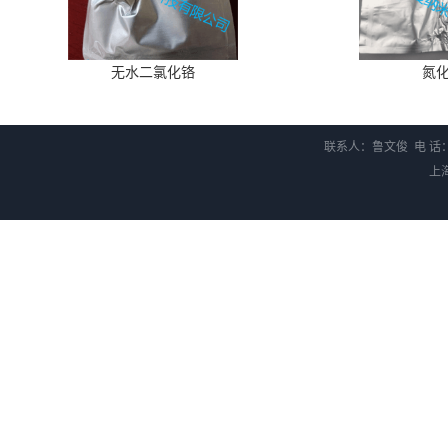
无水二氯化铬
氮
联系人：鲁文俊 电 话：1
上