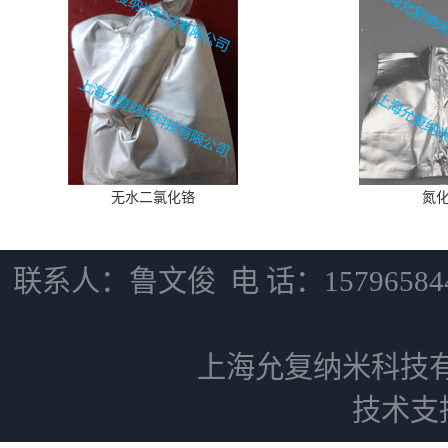
无水二氯化铬
氮
联系人：鲁文俊 电 话：15796584
上海允复纳米科技
技术支