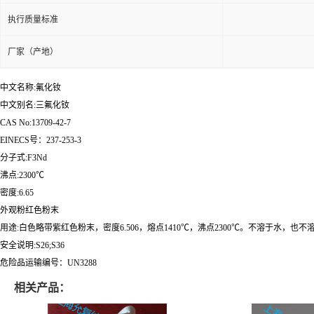
执行质量标准
厂家（产地）
中文名称:氟化钕
中文别名:三氟化钕
CAS No:13709-42-7
EINECS号：237-253-3
分子式:F3Nd
沸点:2300℃
密度:6.65
外观粉红色粉末
用途:白色略带紫红色粉末，密度6.506，熔点1410℃，沸点2300℃。不溶于水，
安全说明:S26;S36
危险品运输编号：UN3288
相关产品：