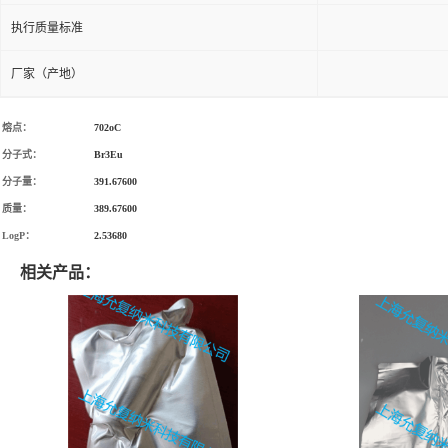
执行质量标准
厂家（产地）
熔点：
702oC
分子式：
Br
3
Eu
分子量：
391.67600
质量：
389.67600
LogP：
2.53680
相关产品：