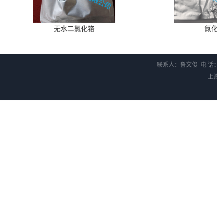
无水二氯化铬
氮
联系人：鲁文俊 电 话：1
上