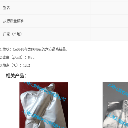
别名
执行质量标准
厂家（产地）
1.性状：CoSb具有类似NiAs的六方晶系结晶。
2.密度（g/cm
）：8.8 。
3
3.熔点（℃）：1202
相关产品：