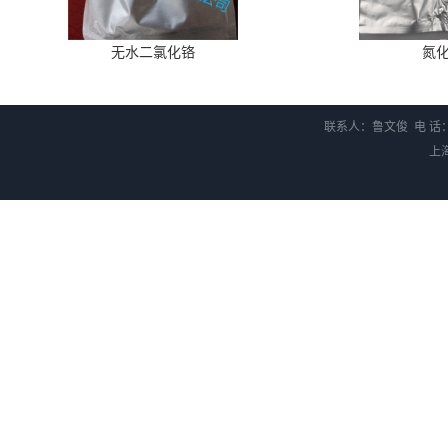
无水二氯化铬
氮
联系人：鲁文俊 电 话：1
上