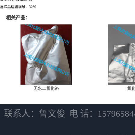
危险品运输编号：3260
相关产品：
无水二氯化铬
氮
联系人：鲁文俊 电 话：15796584