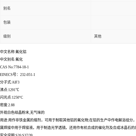
别名
包装
级别
其他
中文名称:氟化铝
中文别名:氟化
CAS No:7784-18-1
EINECS号：232-051-1
分子式:AlF3
沸点:1291℃
闪光点:1250°C
密度:2.88
外观白色结晶粉末,无气味的
用途:用作非铁金属的熔剂，可用于制取其他铝的氟化物;在铝的生产中作电解浴组
属焊接中用于焊接液。用于制造光学透镜。还用作有机合成的催化剂及合成冰晶石的原
安全说明:S26;S37/39