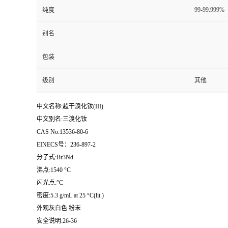
99-99.999%
纯度
别名
包装
级别
其他
中文名称:超干溴化钕(III)
中文别名:三溴化钕
CAS No:13536-80-6
EINECS号：236-897-2
分子式:Br3Nd
沸点:1540 °C
闪光点:°C
密度:5.3 g/mL at 25 °C(lit.)
外观灰白色 粉末
安全说明:26-36