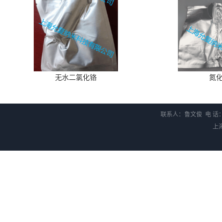
无水二氯化铬
氮
联系人：鲁文俊 电 话：1
上