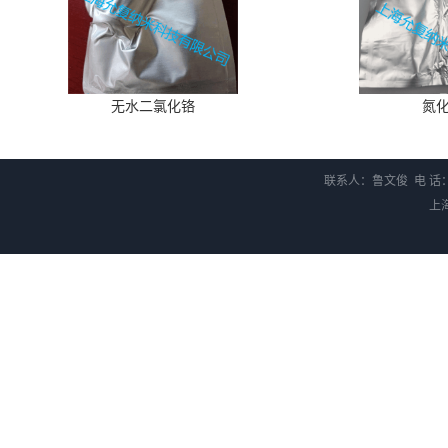
无水二氯化铬
氮
联系人：鲁文俊 电 话：1
上