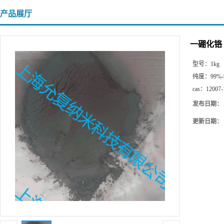
产品展厅
一硼化铬
型号：
1kg
纯度：
99%-
cas：
12007-
发布日期：
更新日期：