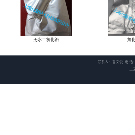
无水二氯化铬
氮
联系人：鲁文俊 电 话：1
上