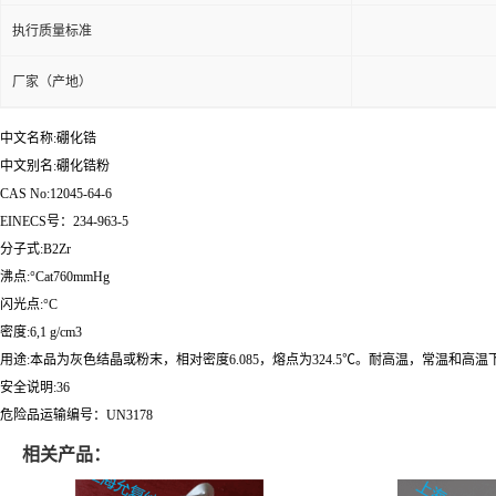
执行质量标准
厂家（产地）
中文名称:硼化锆
中文别名:硼化锆粉
CAS No:12045-64-6
EINECS号：234-963-5
分子式:B2Zr
沸点:°Cat760mmHg
闪光点:°C
密度:6,1 g/cm3
用途:本品为灰色结晶或粉末，相对密度6.085，熔点为324.5℃。耐高温，常温和
安全说明:36
危险品运输编号：UN3178
相关产品：