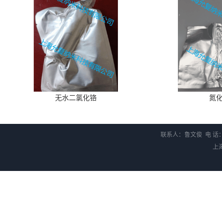
无水二氯化铬
氮
联系人：鲁文俊 电 话：1
上