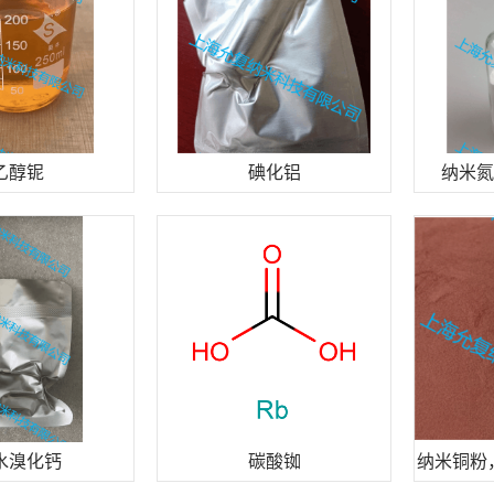
乙醇铌
碘化铝
纳米氮
水溴化钙
碳酸铷
纳米铜粉