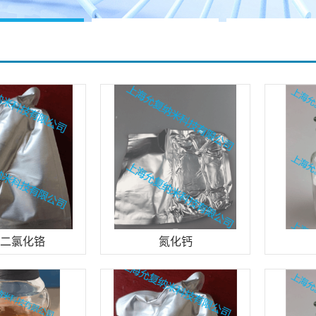
二氯化铬
氮化钙