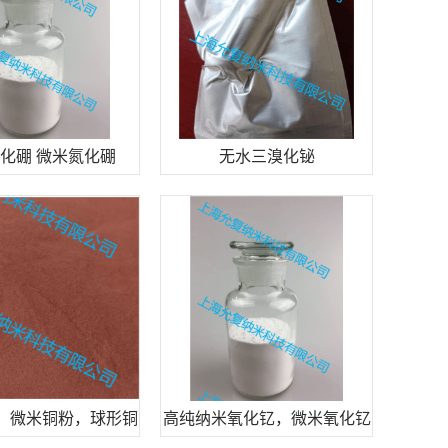
化硼 微米氮化硼
无水三溴化铋
，微米铜粉，球形铜
高纯纳米氧化钇，微米氧化钇