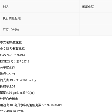
别名
氟氧化钇
执行质量标准
厂家（产地）
中文名称:氟化钇
中文别名:氟氧化钇
CAS No:13709-49-4
EINECS号：237-257-5
分子式:F3Y
沸点:2227oC
闪光点:19.5 °C at 760 mmHg
折射率:1.54
密度:4.01 g/mL at 25 °C(lit.)
外观白色粉末
用途:每100毫升水中的溶解克数:5.769×10-3/20℃
安全说明:26-37/39