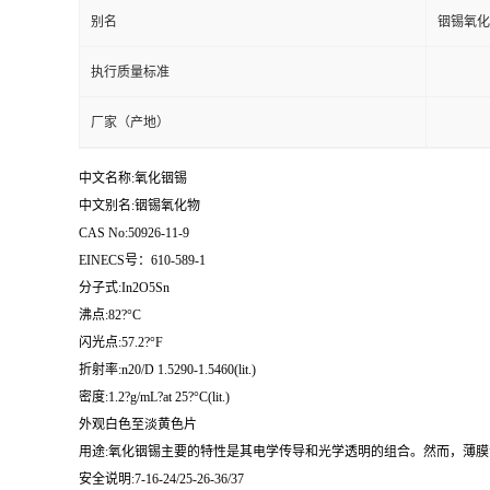
别名
铟锡氧化
执行质量标准
厂家（产地）
中文名称:氧化铟锡
中文别名:铟锡氧化物
CAS No:50926-11-9
EINECS号：610-589-1
分子式:In2O5Sn
沸点:82?°C
闪光点:57.2?°F
折射率:n20/D 1.5290-1.5460(lit.)
密度:1.2?g/mL?at 25?°C(lit.)
外观白色至淡黄色片
用途:氧化铟锡主要的特性是其电学传导和光学透明的组合。然而，薄
安全说明:7-16-24/25-26-36/37