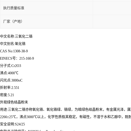
执行质量标准
厂家（产地）
中文名称:三氧化二铬
中文别名:氧化铬
CAS No:1308-38-9
EINECS号：215-160-9
分子式:Cr2O3
沸点:4000℃
闪光点:3000oC
折射率:2.551
密度:5.21
外观绿色结晶粉末
用途:三氧化二铬亦称氧化铬、氧化铬绿、铬绿，为暗绿色结晶粉末，有金属光泽，属于六方晶
2266±25℃，沸点3000℃以上，化学性质极其稳定。有磁性，不溶于水和乙醇中，既
安全说明:S24/25