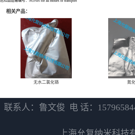
危险品运输编号：NONH for all modes of transport
相关产品：
无水二氯化铬
氮
联系人：鲁文俊 电 话：15796584
上海允复纳米科技