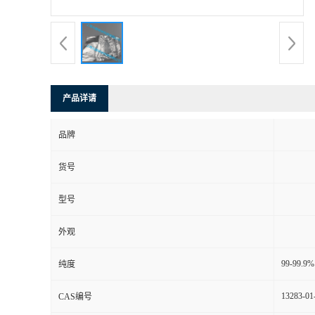
产品详请
品牌
货号
型号
外观
99-99.9%
纯度
13283-01
CAS编号