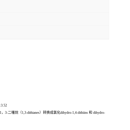
.52
thianes）转换成氯化dihydro-1,4-dithiins 和 dihydro-