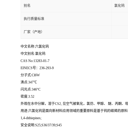
别名
氯化钨
执行质量标准
厂家（产地）
中文名称:六氯化钨
中文别名:氯化钨
CAS No:13283-01-7
EINECS号：236-293-9
分子式:Cl6W
沸点:347℃
闪光点:346°C
密度:3.52
外观在水中分解，溶于CS2, 见空气被氧化，氯仿、甲醇、 醚、丙酮、吡啶、甘油
用途:六氯化钨是面向新材料应用领域的重要原料是基于钨的碳烯的原料，后者可以催化石蜡1- 和
1,4-dithiepines;
安全说明:S25;S36/37/39;S45