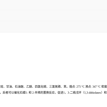
、石油醚、乙醇、四氯化碳、三氯氧磷、苯。熔点: 275 °C 沸点: 347 °C 密度:3
 2-辛烯的置换反应，促进1，3-二硫戊环（1,3-dithiolanes）和1，3-二噻烷（1,3-di