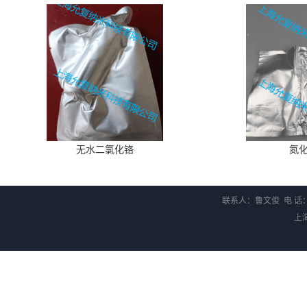
无水二氯化铬
氮
联系人：鲁文俊 电 话：1
上