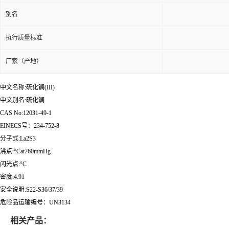
别名
执行质量标准
厂家（产地）
中文名称:硫化镧(III)
中文别名:硫化镧
CAS No:12031-49-1
EINECS号：234-752-8
分子式:La2S3
沸点:°Cat760mmHg
闪光点:°C
密度:4.91
安全说明:S22-S36/37/39
危险品运输编号：UN3134
相关产品：